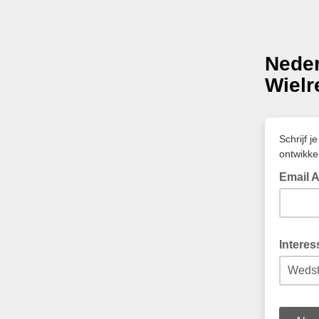
Nede
Wielr
Schrijf j
ontwikke
Email 
Interes
Waar kom